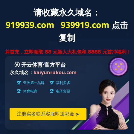
首页
关于力鹏
产品中心
铝箔软管机
快3(中国)一站式服务官网
铝箔橡塑软管机
铝箔软管
铝箔波纹管
快3官网
高温管
夹色风管
铝箔配套机器
公司实力
应用案例
公司环境
新闻资讯
公司新闻
行业新闻
常见问题
视频中心
快3(中国)一站式服务官网