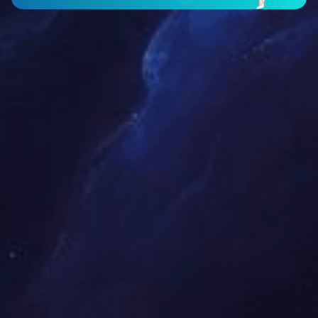
力鹏合作咨询
153-6651-7132
专注铝箔软管机生产多年
快3官网,专业生产加工铝箔软管研究公司。在铝箔软管研究领域已经相当
成熟。我公司有双层铝泊软管机，产品质量过硬，该机械可以生产单层管
双层管的塑料复合管。 面对未来，公司将秉承社会、自然、资源和谐的
发展宗旨，发扬“创新、品质、服务、节约、敬业、感恩”的价值追求。谋
求企业与社会的共同发展，精心将自身打造成为各界用户信赖的专业化企
业。
探索更多
2016
年
公司成立于
100
万
注册资本
100
+
家
合作客户
45
+
名
在职工程师