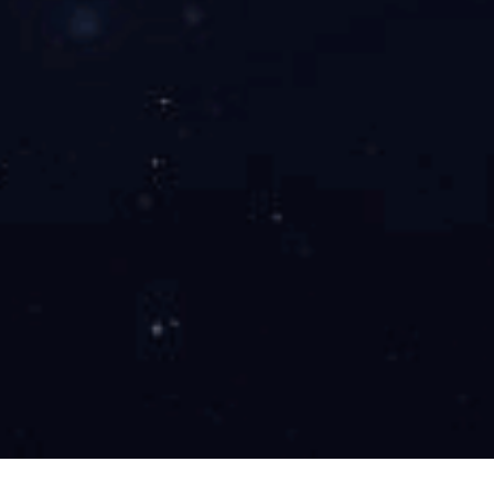
发布日期：
2025-03-25
随着化工行业的不断发展和创新，产品包装和生产工艺的优化成为
了提升行业效率和安全性的重要课题。软管机作...
软管机如何进行维修保养？
发布日期：
2025-02-13
随着工业自动化程度的不断提高，软管生产机作为一种有效、准确
的生产设备，广泛应用于塑料、橡胶、化工等行...
铝箔软管机的应用领域有哪些？
发布日期：
2025-06-24
铝箔软管机的应用领域有哪些？随着现代包装技术的发展，铝箔软
管机逐渐成为多个行业中不可或缺的生产设备。...
铝箔软管机的应用领域有哪些？
时间：
2025-06-24
铝箔软管机的应用领域有哪些？随着现代包装技术的发展，铝箔软
管机逐渐成为多个行业中不可或缺的生产设备。铝箔软管作为一种
新型、环保、且具备多重优点的包装材...
查看详情 >
讲解下铝箔软管机产品的概述